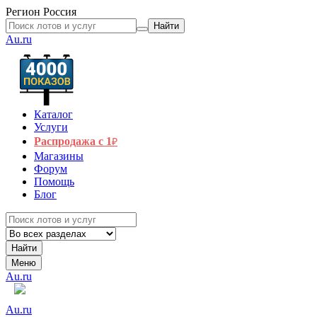
Регион
Россия
Найти
Au.ru
Каталог
Услуги
Распродажа с 1
₽
Магазины
Форум
Помощь
Блог
Найти
Меню
Au.ru
Au.ru