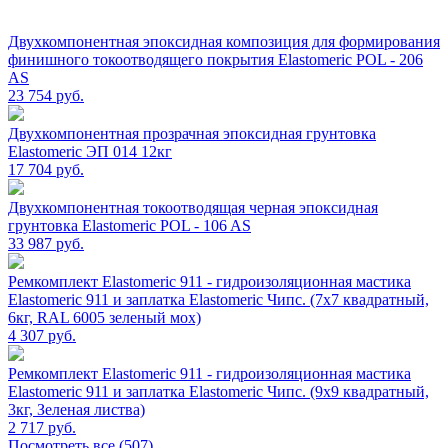
Двухкомпонентная эпоксидная композиция для формирования
финишного токоотводящего покрытия Elastomeric POL - 206
AS
23 754
руб.
Двухкомпонентная прозрачная эпоксидная грунтовка
Elastomeric ЭП 014 12кг
17 704
руб.
Двухкомпонентная токоотводящая черная эпоксидная
грунтовка Elastomeric POL - 106 AS
33 987
руб.
Ремкомплект Elastomeric 911 - гидроизоляционная мастика
Elastomeric 911 и заплатка Elastomeric Чипс. (7х7 квадратный,
6кг, RAL 6005 зеленый мох)
4 307
руб.
Ремкомплект Elastomeric 911 - гидроизоляционная мастика
Elastomeric 911 и заплатка Elastomeric Чипс. (9х9 квадратный,
3кг, Зеленая листва)
2 717
руб.
Посмотреть все (507)