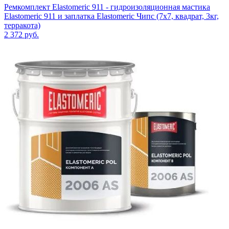
Ремкомплект Elastomeric 911 - гидроизоляционная мастика
Elastomeric 911 и заплатка Elastomeric Чипс (7х7, квадрат, 3кг,
терракота)
2 372
руб.