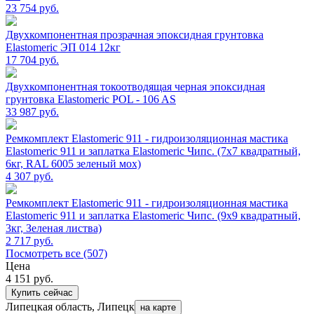
23 754
руб.
Двухкомпонентная прозрачная эпоксидная грунтовка
Elastomeric ЭП 014 12кг
17 704
руб.
Двухкомпонентная токоотводящая черная эпоксидная
грунтовка Elastomeric POL - 106 AS
33 987
руб.
Ремкомплект Elastomeric 911 - гидроизоляционная мастика
Elastomeric 911 и заплатка Elastomeric Чипс. (7х7 квадратный,
6кг, RAL 6005 зеленый мох)
4 307
руб.
Ремкомплект Elastomeric 911 - гидроизоляционная мастика
Elastomeric 911 и заплатка Elastomeric Чипс. (9х9 квадратный,
3кг, Зеленая листва)
2 717
руб.
Посмотреть все (507)
Цена
4 151
руб.
Купить сейчас
Липецкая область, Липецк
на карте