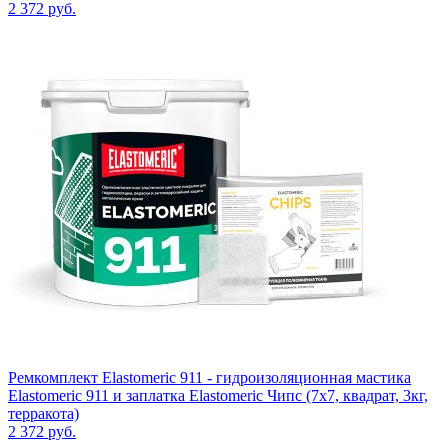
2 372
руб.
Ремкомплект Elastomeric 911 - гидроизоляционная мастика
Elastomeric 911 и заплатка Elastomeric Чипс (7х7, квадрат, 3кг,
терракота)
2 372
руб.