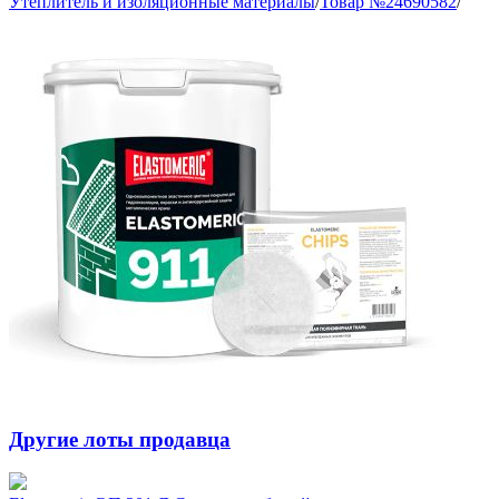
Утеплитель и изоляционные материалы
/
Товар №24690582
/
Другие лоты продавца