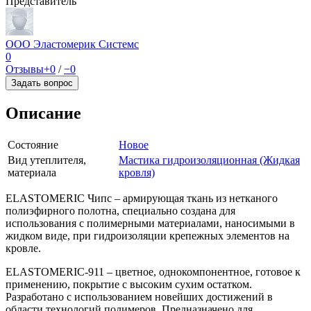
Представитель
ООО Эластомерик Системс
0
Отзывы
+0
/
−0
Задать вопрос
Описание
Состояние
Новое
Вид утеплителя,
Мастика гидроизоляционная (Жидкая
материала
кровля)
ELASTOMERIC Чипс – армирующая ткань из нетканого
полиэфирного полотна, специально создана для
использования с полимерными материалами, наносимыми в
жидком виде, при гидроизоляции крепежных элементов на
кровле.
ELASTOMERIC-911 – цветное, однокомпонентное, готовое к
применению, покрытие с высоким сухим остатком.
Разработано c использованием новейших достижений в
области технологий полимеров. Предназначено для