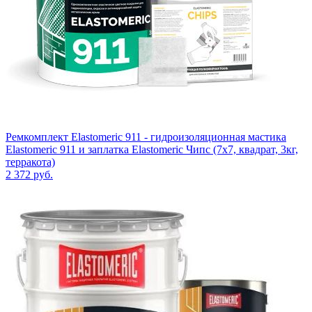
Ремкомплект Elastomeric 911 - гидроизоляционная мастика
Elastomeric 911 и заплатка Elastomeric Чипс (7х7, квадрат, 3кг,
терракота)
2 372
руб.