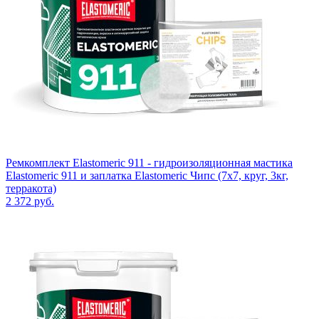
Ремкомплект Elastomeric 911 - гидроизоляционная мастика
Elastomeric 911 и заплатка Elastomeric Чипс (7х7, круг, 3кг,
терракота)
2 372
руб.