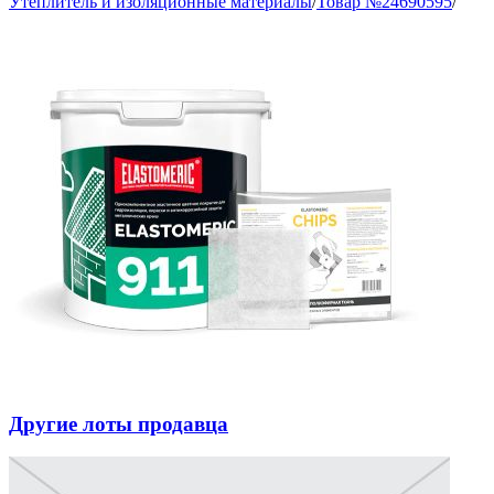
Утеплитель и изоляционные материалы
/
Товар №24690595
/
Другие лоты продавца