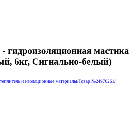
 - гидроизоляционная мастика 
лый, 6кг, Сигнально-белый)
теплитель и изоляционные материалы
/
Товар №24970261
/