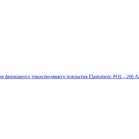
я финишного токоотводящего покрытия Elastomeric POL - 206 A