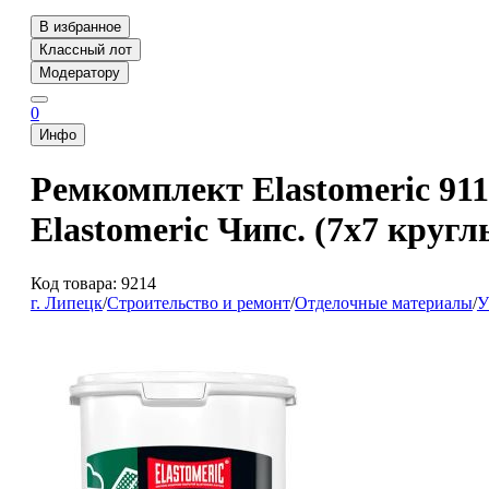
В избранное
Классный лот
Модератору
0
Инфо
Ремкомплект Elastomeric 911
Elastomeric Чипс. (7х7 круг
Код товара: 9214
г. Липецк
/
Строительство и ремонт
/
Отделочные материалы
/
У