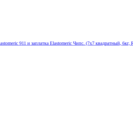
stomeric 911 и заплатка Elastomeric Чипс. (7х7 квадратный, 6кг