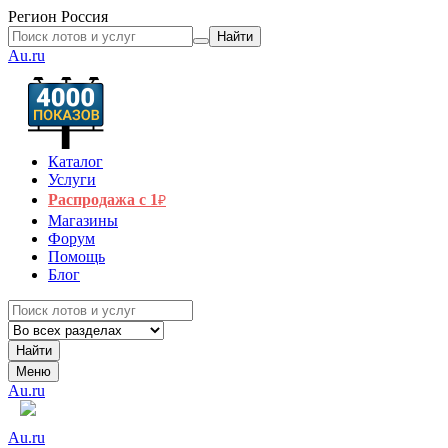
Регион
Россия
Найти
Au.ru
Каталог
Услуги
Распродажа с 1
₽
Магазины
Форум
Помощь
Блог
Найти
Меню
Au.ru
Au.ru