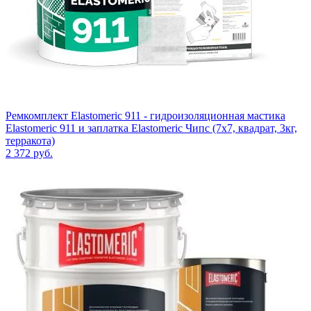
Ремкомплект Elastomeric 911 - гидроизоляционная мастика
Elastomeric 911 и заплатка Elastomeric Чипс (7х7, квадрат, 3кг,
терракота)
2 372
руб.