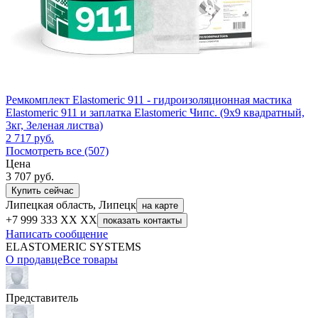
Ремкомплект Elastomeric 911 - гидроизоляционная мастика
Elastomeric 911 и заплатка Elastomeric Чипс. (9х9 квадратный,
3кг, Зеленая листва)
2 717
руб.
Посмотреть все (507)
Цена
3 707
руб.
Купить сейчас
Липецкая область, Липецк
на карте
+7 999 333 XX XX
показать контакты
Написать сообщение
ELASTOMERIC SYSTEMS
О продавце
Все товары
Представитель