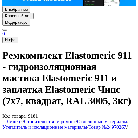
В избранное
Классный лот
Модератору
0
Инфо
Ремкомплект Elastomeric 911
- гидроизоляционная
мастика Elastomeric 911 и
заплатка Elastomeric Чипс
(7х7, квадрат, RAL 3005, 3кг)
Код товара: 9181
г. Липецк
/
Строительство и ремонт
/
Отделочные материалы
/
Утеплитель и изоляционные материалы
/
Товар №24970267
/