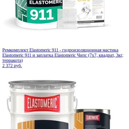
Ремкомплект Elastomeric 911 - гидроизоляционная мастика
Elastomeric 911 и заплатка Elastomeric Чипс (7х7, квадрат, 3кг,
терракота)
2 372
руб.