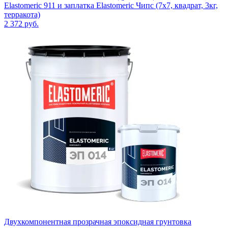
Elastomeric 911 и заплатка Elastomeric Чипс (7х7, квадрат, 3кг,
терракота)
2 372
руб.
Двухкомпонентная прозрачная эпоксидная грунтовка