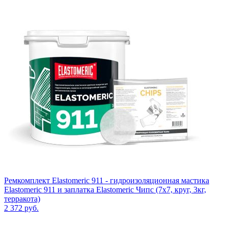
Ремкомплект Elastomeric 911 - гидроизоляционная мастика
Elastomeric 911 и заплатка Elastomeric Чипс (7х7, круг, 3кг,
терракота)
2 372
руб.