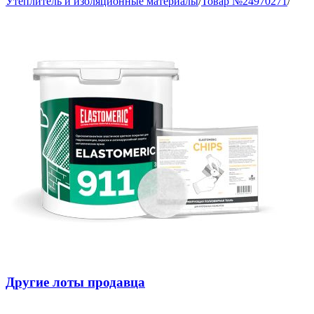
Утеплитель и изоляционные материалы
/
Товар №24970271
/
Другие лоты продавца