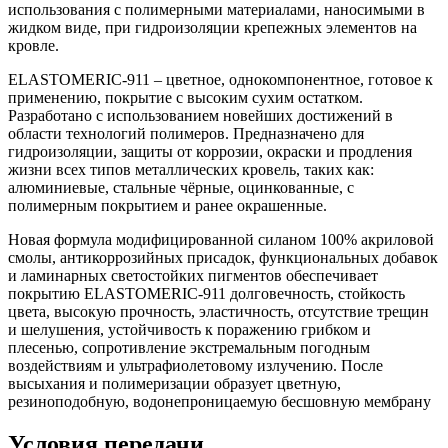
использования с полимерными материалами, наносимыми в
жидком виде, при гидроизоляции крепежных элементов на
кровле.
ELASTOMERIC-911 – цветное, однокомпонентное, готовое к
применению, покрытие с высоким сухим остатком.
Разработано c использованием новейших достижений в
области технологий полимеров. Предназначено для
гидроизоляции, защиты от коррозии, окраски и продления
жизни всех типов металлических кровель, таких как:
алюминиевые, стальные чёрные, оцинкованные, с
полимерным покрытием и ранее окрашенные.
Новая формула модифицированной силаном 100% акриловой
смолы, антикоррозийных присадок, функциональных добавок
и ламинарных светостойких пигментов обеспечивает
покрытию ELASTOMERIC-911 долговечность, стойкость
цвета, высокую прочность, эластичность, отсутствие трещин
и шелушения, устойчивость к поражению грибком и
плесенью, сопротивление экстремальным погодным
воздействиям и ультрафиолетовому излучению. После
высыхания и полимеризации образует цветную,
резиноподобную, водонепроницаемую бесшовную мембрану
Условия передачи