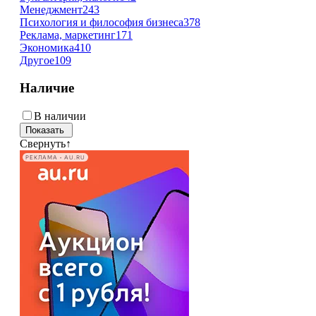
Менеджмент
243
Психология и философия бизнеса
378
Реклама, маркетинг
171
Экономика
410
Другое
109
Наличие
В наличии
Свернуть
↑
РЕКЛАМА • AU.RU