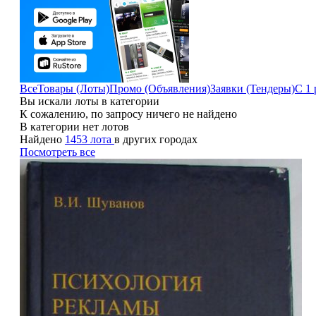
Все
Товары (Лоты)
Промо (Объявления)
Заявки (Тендеры)
С 1 
Вы искали лоты в категории
К сожалению, по запросу ничего не найдено
В категории нет лотов
Найдено
1453 лота
в других городах
Посмотреть все