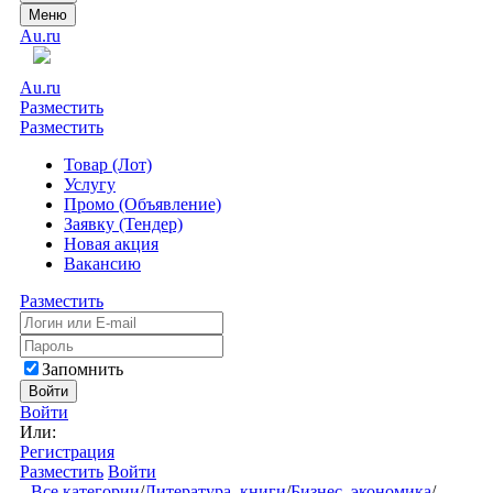
Меню
Au.ru
Au.ru
Разместить
Разместить
Товар (Лот)
Услугу
Промо (Объявление)
Заявку (Тендер)
Новая акция
Вакансию
Разместить
Запомнить
Войти
Войти
Или:
Регистрация
Разместить
Войти
Все категории
/
Литература, книги
/
Бизнес, экономика
/