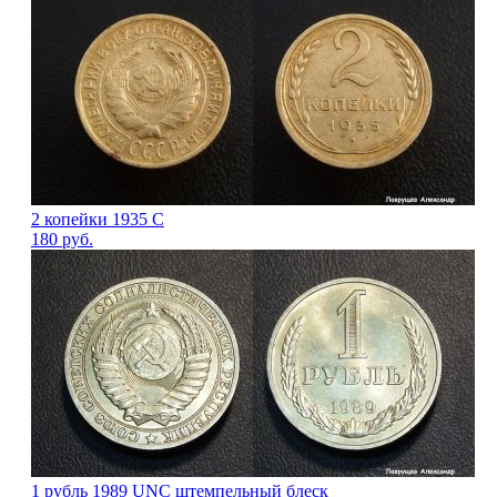
2 копейки 1935 С
180
руб.
1 рубль 1989 UNC штемпельный блеск