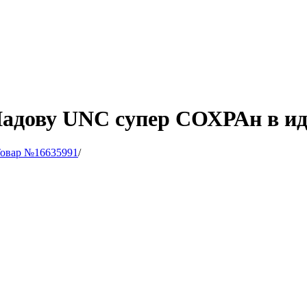
 Шадову UNC супер СОХРАн в и
овар №16635991
/