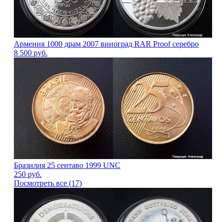
Армения 1000 драм 2007 виноград RAR Proof серебро
8 500
руб.
Бразилия 25 сентаво 1999 UNC
250
руб.
Посмотреть все (17)