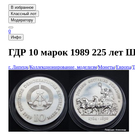
В избранное
Классный лот
Модератору
0
Инфо
ГДР 10 марок 1989 225 лет
г. Липецк
/
Коллекционирование, моделизм
/
Монеты
/
Европа
/
Т