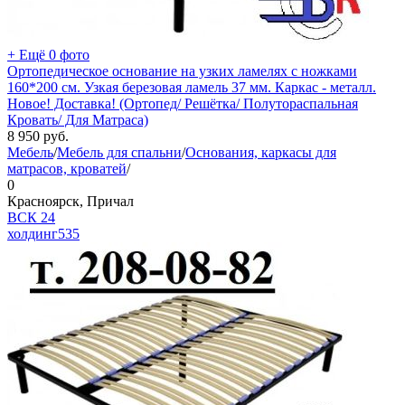
+ Ещё 0 фото
Ортопедическое основание на узких ламелях с ножками
160*200 см. Узкая березовая ламель 37 мм. Каркас - металл.
Новое! Доставка! (Ортопед/ Решётка/ Полутораспальная
Кровать/ Для Матраса)
8 950
руб.
Мебель
/
Мебель для спальни
/
Основания, каркасы для
матрасов, кроватей
/
0
Красноярск, Причал
ВСК 24
холдинг
535