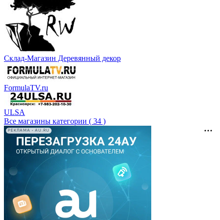
Склад-Магазин Деревянный декор
FormulaTV.ru
ULSA
Все магазины категории ( 34 )
РЕКЛАМА • AU.RU