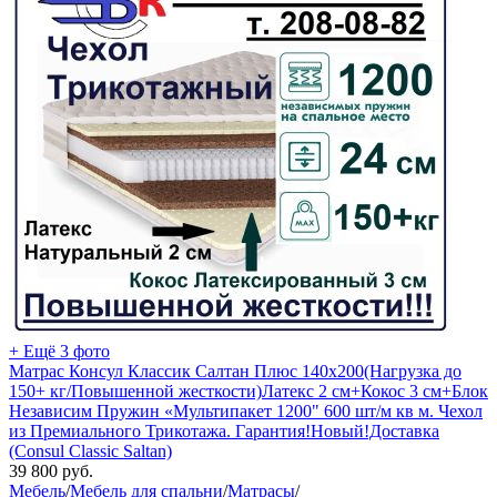
+ Ещё 3 фото
Матрас Консул Классик Салтан Плюс 140х200(Нагрузка до
150+ кг/Повышенной жесткости)Латекс 2 см+Кокос 3 см+Блок
Независим Пружин «Mультипакет 1200" 600 шт/м кв м. Чехол
из Премиального Трикотажа. Гарантия!Новый!Доставка
(Consul Classic Saltan)
39 800
руб.
Мебель
/
Мебель для спальни
/
Матрасы
/