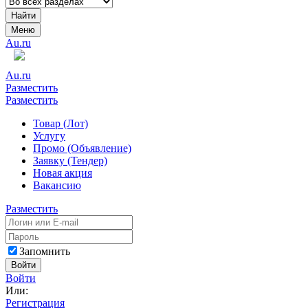
Найти
Меню
Au.ru
Au.ru
Разместить
Разместить
Товар (Лот)
Услугу
Промо (Объявление)
Заявку (Тендер)
Новая акция
Вакансию
Разместить
Запомнить
Войти
Войти
Или:
Регистрация