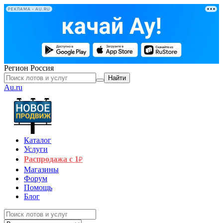
РЕКЛАМА • AU.RU
Регион
Россия
Найти
Au.ru
Каталог
Услуги
Распродажа с 1
₽
Магазины
Форум
Помощь
Блог