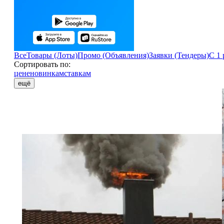
Все
Товары (Лоты)
Промо (Объявления)
Заявки (Тендеры)
С 1 
Сортировать по:
цене
новинкам
ставкам
ещё