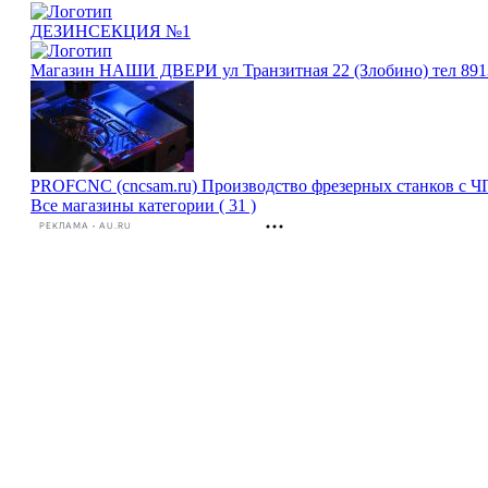
ДЕЗИНСЕКЦИЯ №1
Магазин НАШИ ДВЕРИ ул Транзитная 22 (Злобино) тел 891
PROFCNC (cncsam.ru) Производство фрезерных станков с ЧП
Все магазины категории ( 31 )
РЕКЛАМА • AU.RU