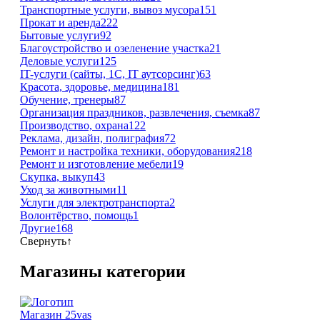
Транспортные услуги, вывоз мусора
151
Прокат и аренда
222
Бытовые услуги
92
Благоустройство и озеленение участка
21
Деловые услуги
125
IT-услуги (сайты, 1C, IT аутсорсинг)
63
Красота, здоровье, медицина
181
Обучение, тренеры
87
Организация праздников, развлечения, съемка
87
Производство, охрана
122
Реклама, дизайн, полиграфия
72
Ремонт и настройка техники, оборудования
218
Ремонт и изготовление мебели
19
Скупка, выкуп
43
Уход за животными
11
Услуги для электротранспорта
2
Волонтёрство, помощь
1
Другие
168
Свернуть
↑
Магазины категории
Магазин 25vas