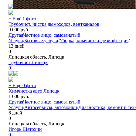
+ Ещё 1 фото
Трубочист, чистка дымоходов, вентканалов
9 000
руб.
Другая
Частное лицо, самозанятый
Услуги
/
Бытовые услуги
/
Уборка, химчистка, дезинфекция
/
13 дней
0
Липецкая область, Липецк
Трубочист Липецк
0
+ Ещё 0 фото
Химчистка авто Липецк
1 000
руб.
Другая
Частное лицо, самозанятый
Услуги
/
Автосервисы, автомойки
/
Диагностика, ремонт и тех
6 дней
0
Липецкая область, Липецк
Игорь Шатохин
0