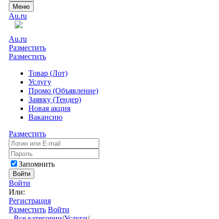
Меню
Au.ru
Au.ru
Разместить
Разместить
Товар (Лот)
Услугу
Промо (Объявление)
Заявку (Тендер)
Новая акция
Вакансию
Разместить
Запомнить
Войти
Войти
Или:
Регистрация
Разместить
Войти
Все категории
/
Услуги
/