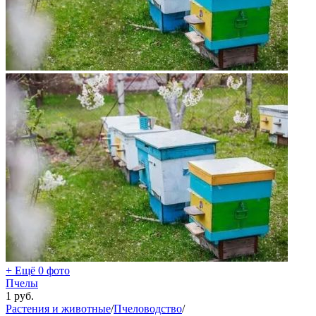
+ Ещё 0 фото
Пчелы
1
руб.
Растения и животные
/
Пчеловодство
/