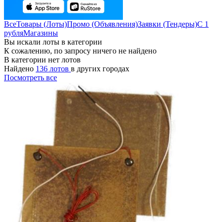
Все
Товары (Лоты)
Промо (Объявления)
Заявки (Тендеры)
С 1
рубля
Магазины
Вы искали лоты в категории
К сожалению, по запросу ничего не найдено
В категории нет лотов
Найдено
136 лотов
в других городах
Посмотреть все