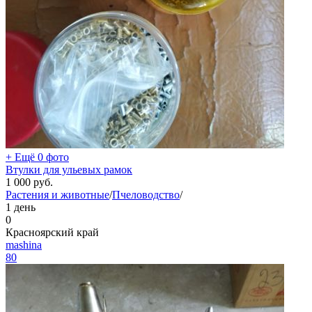
+ Ещё 0 фото
Втулки для ульевых рамок
1 000
руб.
Растения и животные
/
Пчеловодство
/
1 день
0
Красноярский край
mashina
80