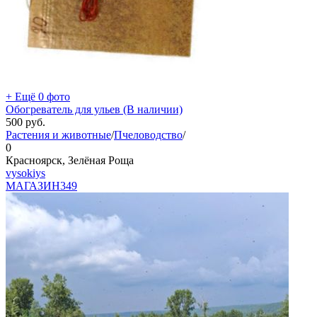
+ Ещё 0 фото
Обогреватель для ульев (В наличии)
500
руб.
Растения и животные
/
Пчеловодство
/
0
Красноярск, Зелёная Роща
vysokiys
МАГАЗИН
349