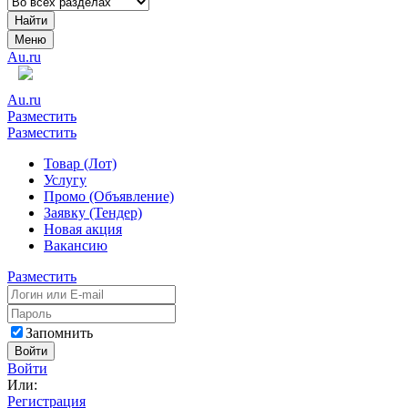
Найти
Меню
Au.ru
Au.ru
Разместить
Разместить
Товар (Лот)
Услугу
Промо (Объявление)
Заявку (Тендер)
Новая акция
Вакансию
Разместить
Запомнить
Войти
Войти
Или:
Регистрация