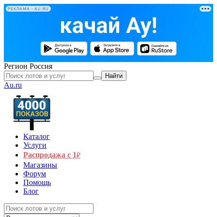
РЕКЛАМА • AU.RU
Регион
Россия
Найти
Au.ru
Каталог
Услуги
Распродажа с 1
₽
Магазины
Форум
Помощь
Блог