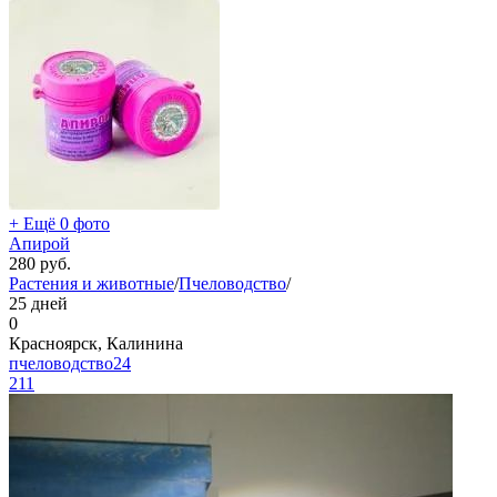
+ Ещё 0 фото
Апирой
280
руб.
Растения и животные
/
Пчеловодство
/
25 дней
0
Красноярск, Калинина
пчеловодство24
211