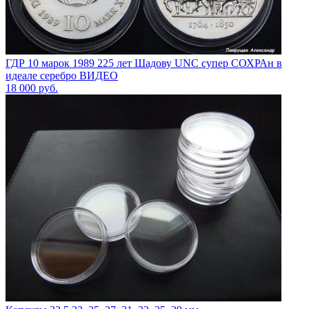
ГДР 10 марок 1989 225 лет Шадову UNC супер СОХРАн в
идеале серебро ВИДЕО
18 000
руб.