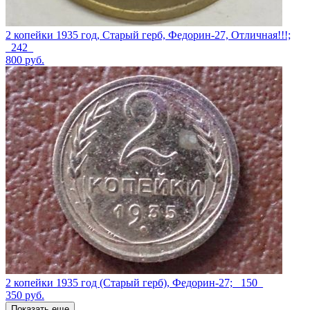
2 копейки 1935 год, Старый герб, Федорин-27, Отличная!!!;
_242_
800
руб.
2 копейки 1935 год (Старый герб), Федорин-27; _150_
350
руб.
Показать еще